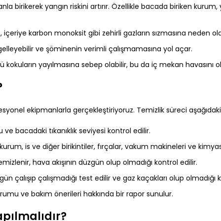
 birikerek yangın riskini artırır. Özellikle bacada biriken kurum, y
e, içeriye karbon monoksit gibi zehirli gazların sızmasına neden olab
ngelleyebilir ve şöminenin verimli çalışmamasına yol açar.
tü kokuların yayılmasına sebep olabilir, bu da iç mekan havasını o
?
syonel ekipmanlarla gerçekleştiriyoruz. Temizlik süreci aşağıdaki 
 bacadaki tıkanıklık seviyesi kontrol edilir.
rum, is ve diğer birikintiler, fırçalar, vakum makineleri ve kimya
mizlenir, hava akışının düzgün olup olmadığı kontrol edilir.
n çalışıp çalışmadığı test edilir ve gaz kaçakları olup olmadığı kon
umu ve bakım önerileri hakkında bir rapor sunulur.
apılmalıdır?