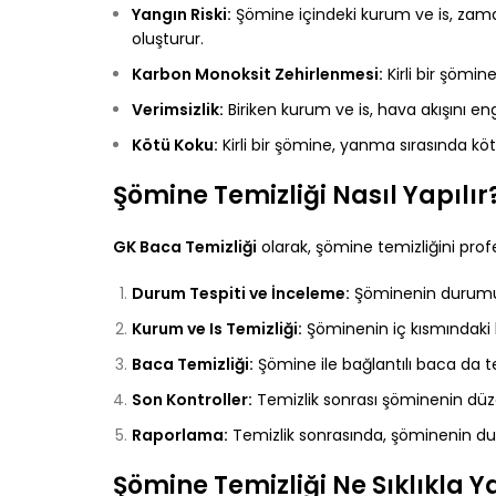
Yangın Riski:
Şömine içindeki kurum ve is, zamanla
oluşturur.
Karbon Monoksit Zehirlenmesi:
Kirli bir şömin
Verimsizlik:
Biriken kurum ve is, hava akışını e
Kötü Koku:
Kirli bir şömine, yanma sırasında kö
Şömine Temizliği Nasıl Yapılır
GK Baca Temizliği
olarak, şömine temizliğini profe
Durum Tespiti ve İnceleme:
Şöminenin durumu ve
Kurum ve Is Temizliği:
Şöminenin iç kısmındaki ku
Baca Temizliği:
Şömine ile bağlantılı baca da te
Son Kontroller:
Temizlik sonrası şöminenin düzgü
Raporlama:
Temizlik sonrasında, şöminenin dur
Şömine Temizliği Ne Sıklıkla Y