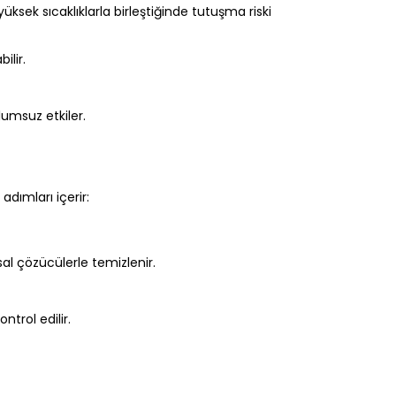
üksek sıcaklıklarla birleştiğinde tutuşma riski
ilir.
lumsuz etkiler.
adımları içerir:
sal çözücülerle temizlenir.
trol edilir.