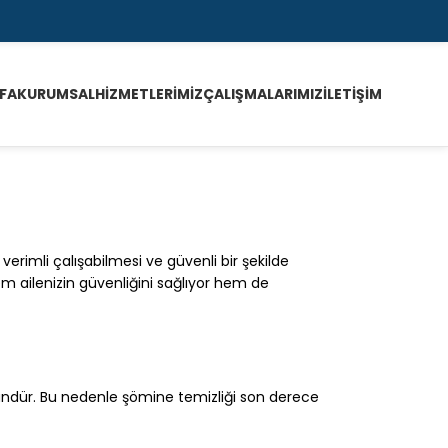
FA
KURUMSAL
HIZMETLERIMIZ
ÇALIŞMALARIMIZ
İLETIŞIM
verimli çalışabilmesi ve güvenli bir şekilde
m ailenizin güvenliğini sağlıyor hem de
ündür. Bu nedenle şömine temizliği son derece